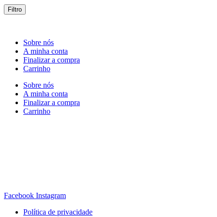
Filtro
Sobre nós
A minha conta
Finalizar a compra
Carrinho
Sobre nós
A minha conta
Finalizar a compra
Carrinho
Rua Antonio Carvalho, nº 2
Perelhal
4750-625 Barcelos
Portugal
+351 253 860 030
carvema@carvema.pt
Facebook
Instagram
Política de privacidade