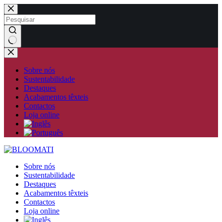
Pular
para
o
conteúdo
Sem
resultados
Sobre nós
Sustentabilidade
Destaques
Acabamentos têxteis
Contactos
Loja online
Sobre nós
Sustentabilidade
Destaques
Acabamentos têxteis
Contactos
Loja online