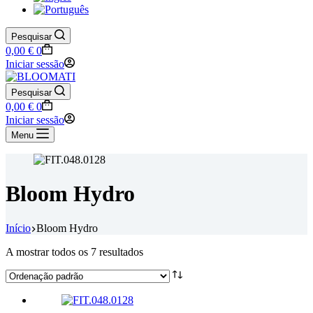
Pesquisar
Carrinho
0,00
€
0
de
Iniciar sessão
compras
Pesquisar
Carrinho
0,00
€
0
de
Iniciar sessão
compras
Menu
Bloom Hydro
Início
Bloom Hydro
A mostrar todos os 7 resultados