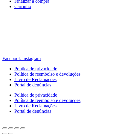
Finalizar a compra
Carrinho
Rua Antonio Carvalho, nº 2
Perelhal
4750-625 Barcelos
Portugal
+351 253 860 030
carvema@carvema.pt
Facebook
Instagram
Política de privacidade
Política de reembolso e devoluções
Livro de Reclamações
Portal de denúncias
Política de privacidade
Política de reembolso e devoluções
Livro de Reclamações
Portal de denúncias