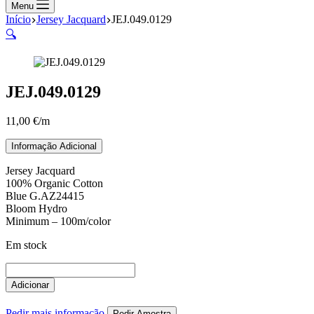
compras
Menu
Início
Jersey Jacquard
JEJ.049.0129
🔍
JEJ.049.0129
11,00
€
/m
Informação Adicional
Jersey Jacquard
100% Organic Cotton
Blue G.AZ24415
Bloom Hydro
Minimum – 100m/color
Em stock
Quantidade
de
Adicionar
JEJ.049.0129
Pedir mais informação
Pedir Amostra