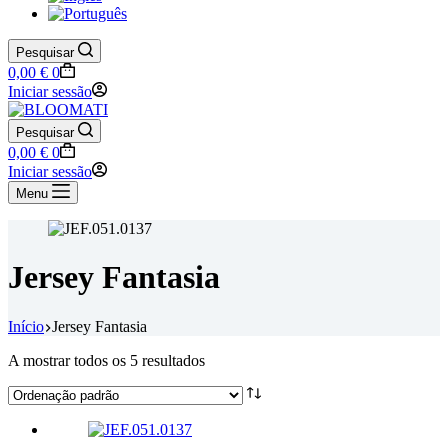
Pesquisar
Carrinho
0,00
€
0
de
Iniciar sessão
compras
Pesquisar
Carrinho
0,00
€
0
de
Iniciar sessão
compras
Menu
Jersey Fantasia
Início
Jersey Fantasia
A mostrar todos os 5 resultados