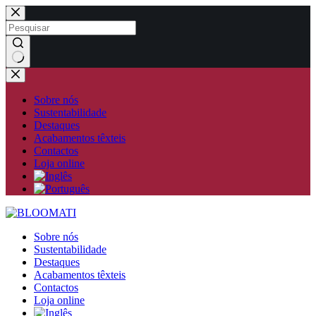
Pular
para
o
conteúdo
Sem
resultados
Sobre nós
Sustentabilidade
Destaques
Acabamentos têxteis
Contactos
Loja online
Sobre nós
Sustentabilidade
Destaques
Acabamentos têxteis
Contactos
Loja online