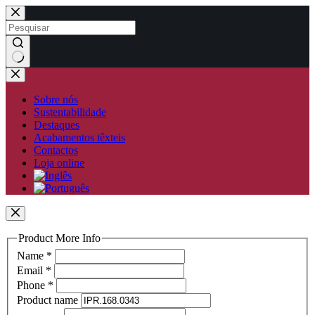
Pular
para
o
conteúdo
Sem
resultados
Sobre nós
Sustentabilidade
Destaques
Acabamentos têxteis
Contactos
Loja online
Product More Info
Name
*
Email
*
Phone
*
Product name