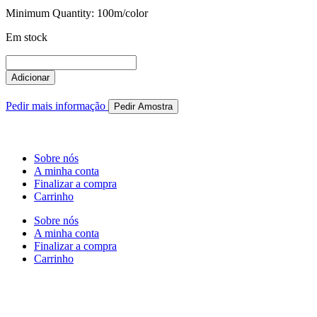
Minimum Quantity: 100m/color
Em stock
Quantidade
de
Adicionar
IPR.168.0343
Pedir mais informação
Pedir Amostra
Sobre nós
A minha conta
Finalizar a compra
Carrinho
Sobre nós
A minha conta
Finalizar a compra
Carrinho
Rua Antonio Carvalho, nº 2
Perelhal
4750-625 Barcelos