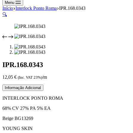
compras
Menu
Início
Interlock Ponto Roma
IPR.168.0343
🔍
IPR.168.0343
12,05
€
/m
(Inc. VAT 23%)
Informação Adicional
INTERLOCK PONTO ROMA
68% CV 27% PA 5% EA
Beige BG13269
YOUNG SKIN