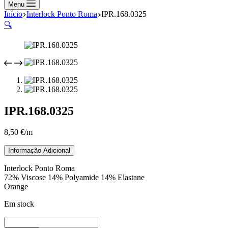
compras
Menu
Início
Interlock Ponto Roma
IPR.168.0325
🔍
IPR.168.0325
8,50
€
/m
Informação Adicional
Interlock Ponto Roma
72% Viscose 14% Polyamide 14% Elastane
Orange
Em stock
Quantidade