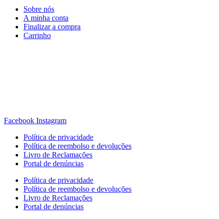
Sobre nós
A minha conta
Finalizar a compra
Carrinho
Rua Antonio Carvalho, nº 2
Perelhal
4750-625 Barcelos
Portugal
+351 253 860 030
carvema@carvema.pt
Facebook
Instagram
Política de privacidade
Política de reembolso e devoluções
Livro de Reclamações
Portal de denúncias
Política de privacidade
Política de reembolso e devoluções
Livro de Reclamações
Portal de denúncias