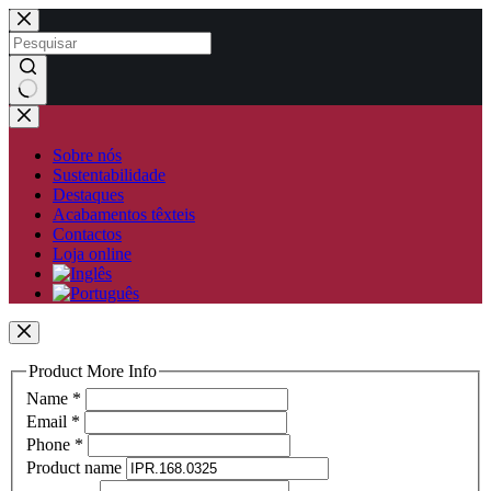
Pular
para
o
conteúdo
Sem
resultados
Sobre nós
Sustentabilidade
Destaques
Acabamentos têxteis
Contactos
Loja online
Product More Info
Name
*
Email
*
Phone
*
Product name