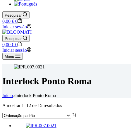
Pesquisar
Carrinho
0,00
€
0
de
Iniciar sessão
compras
Pesquisar
Carrinho
0,00
€
0
de
Iniciar sessão
compras
Menu
Interlock Ponto Roma
Início
Interlock Ponto Roma
A mostrar 1–12 de 15 resultados