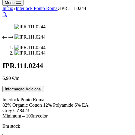
compras
Menu
Início
Interlock Ponto Roma
IPR.111.0244
🔍
IPR.111.0244
6,90
€
/m
Informação Adicional
Interlock Ponto Roma
82% Organic Cotton 12% Polyamide 6% EA
Grey CZ8423
Minimum – 100m/color
Em stock