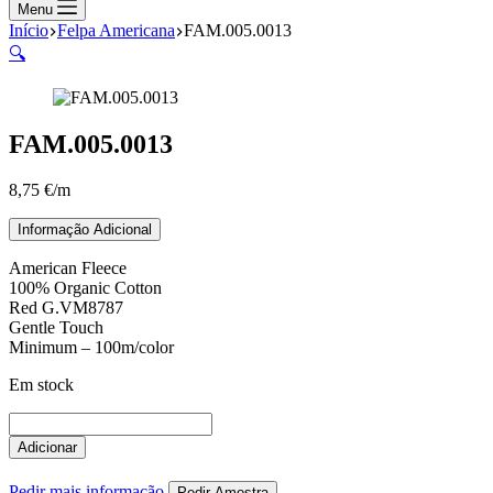
compras
Menu
Início
Felpa Americana
FAM.005.0013
🔍
FAM.005.0013
8,75
€
/m
Informação Adicional
American Fleece
100% Organic Cotton
Red G.VM8787
Gentle Touch
Minimum – 100m/color
Em stock
Quantidade
de
Adicionar
FAM.005.0013
Pedir mais informação
Pedir Amostra