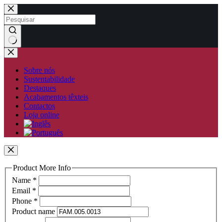
Pular
para
o
conteúdo
Sem
resultados
Sobre nós
Sustentabilidade
Destaques
Acabamentos têxteis
Contactos
Loja online
Product More Info
Name
*
Email
*
Phone
*
Product name