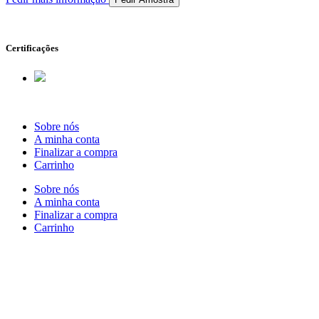
Certificações
Sobre nós
A minha conta
Finalizar a compra
Carrinho
Sobre nós
A minha conta
Finalizar a compra
Carrinho
Rua Antonio Carvalho, nº 2
Perelhal
4750-625 Barcelos
Portugal
+351 253 860 030