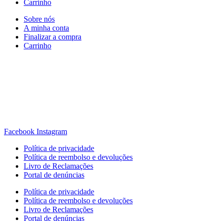
Carrinho
Sobre nós
A minha conta
Finalizar a compra
Carrinho
Rua Antonio Carvalho, nº 2
Perelhal
4750-625 Barcelos
Portugal
+351 253 860 030
carvema@carvema.pt
Facebook
Instagram
Política de privacidade
Política de reembolso e devoluções
Livro de Reclamações
Portal de denúncias
Política de privacidade
Política de reembolso e devoluções
Livro de Reclamações
Portal de denúncias