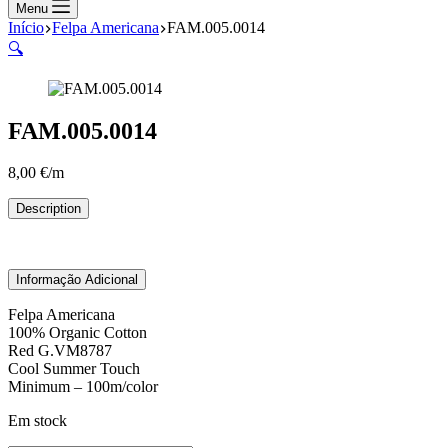
compras
Menu
Início
Felpa Americana
FAM.005.0014
🔍
FAM.005.0014
8,00
€
/m
Description
Informação Adicional
Felpa Americana
100% Organic Cotton
Red G.VM8787
Cool Summer Touch
Minimum – 100m/color
Em stock