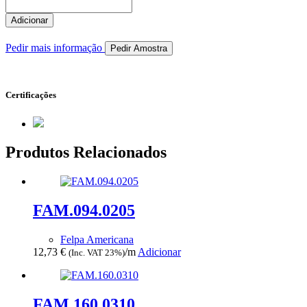
Quantidade
de
Adicionar
FAM.005.0014
Pedir mais informação
Pedir Amostra
Certificações
Produtos Relacionados
FAM.094.0205
Felpa Americana
12,73
€
/m
Adicionar
(Inc. VAT 23%)
FAM.160.0310