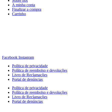
Sobre nós
A minha conta
Finalizar a compra
Carrinho
Rua Antonio Carvalho, nº 2
Perelhal
4750-625 Barcelos
Portugal
+351 253 860 030
carvema@carvema.pt
Facebook
Instagram
Política de privacidade
Política de reembolso e devoluções
Livro de Reclamações
Portal de denúncias
Política de privacidade
Política de reembolso e devoluções
Livro de Reclamações
Portal de denúncias