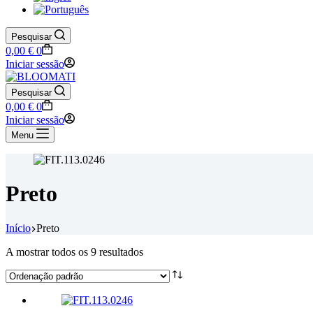
Pesquisar
Carrinho
0,00
€
0
de
Iniciar sessão
compras
Pesquisar
Carrinho
0,00
€
0
de
Iniciar sessão
compras
Menu
Preto
Início
Preto
A mostrar todos os 9 resultados