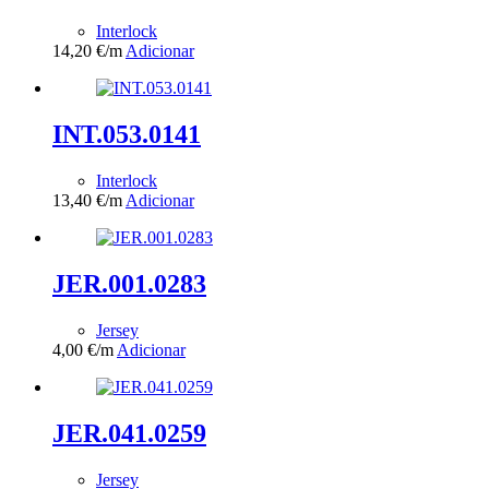
Interlock
14,20
€
/m
Adicionar
INT.053.0141
Interlock
13,40
€
/m
Adicionar
JER.001.0283
Jersey
4,00
€
/m
Adicionar
JER.041.0259
Jersey