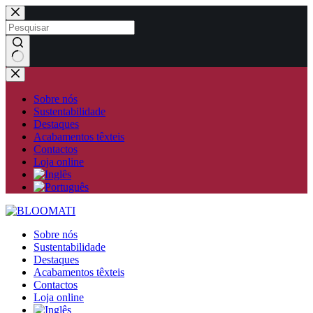
Pular
para
o
conteúdo
Sem
resultados
Sobre nós
Sustentabilidade
Destaques
Acabamentos têxteis
Contactos
Loja online
Sobre nós
Sustentabilidade
Destaques
Acabamentos têxteis
Contactos
Loja online