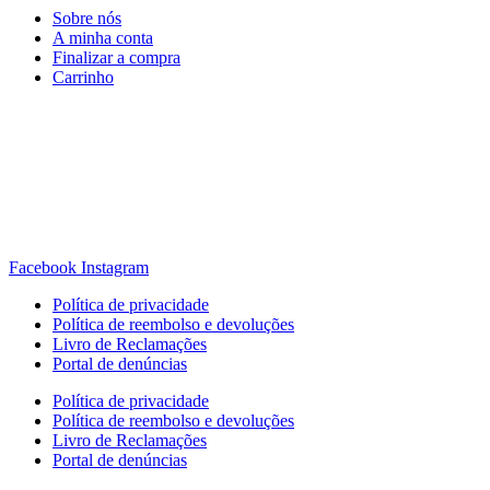
Sobre nós
A minha conta
Finalizar a compra
Carrinho
Rua Antonio Carvalho, nº 2
Perelhal
4750-625 Barcelos
Portugal
+351 253 860 030
carvema@carvema.pt
Facebook
Instagram
Política de privacidade
Política de reembolso e devoluções
Livro de Reclamações
Portal de denúncias
Política de privacidade
Política de reembolso e devoluções
Livro de Reclamações
Portal de denúncias