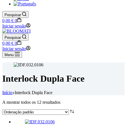
Pesquisar
Carrinho
0,00
€
0
de
Iniciar sessão
compras
Pesquisar
Carrinho
0,00
€
0
de
Iniciar sessão
compras
Menu
Interlock Dupla Face
Início
Interlock Dupla Face
A mostrar todos os 12 resultados