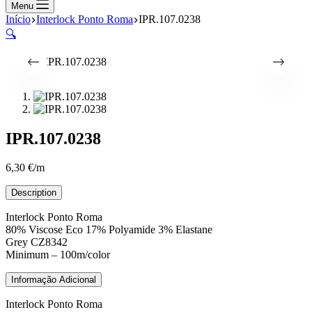
compras
Menu
Início
Interlock Ponto Roma
IPR.107.0238
🔍
IPR.107.0238
6,30
€
/m
Description
Interlock Ponto Roma
80% Viscose Eco 17% Polyamide 3% Elastane
Grey CZ8342
Minimum – 100m/color
Informação Adicional
Interlock Ponto Roma