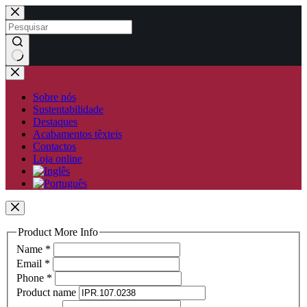
Pular
para
o
conteúdo
Sem
resultados
Sobre nós
Sustentabilidade
Destaques
Acabamentos têxteis
Contactos
Loja online
Product More Info
Name
*
Email
*
Phone
*
Product name