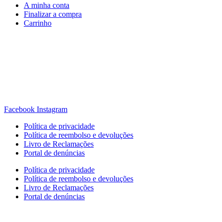
A minha conta
Finalizar a compra
Carrinho
Rua Antonio Carvalho, nº 2
Perelhal
4750-625 Barcelos
Portugal
+351 253 860 030
carvema@carvema.pt
Facebook
Instagram
Política de privacidade
Política de reembolso e devoluções
Livro de Reclamações
Portal de denúncias
Política de privacidade
Política de reembolso e devoluções
Livro de Reclamações
Portal de denúncias