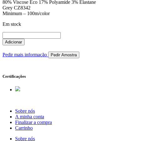
80% Viscose Eco 17% Polyamide 3% Elastane
Grey CZ8342
Minimum – 100m/color
Em stock
Quantidade
de
Adicionar
IPR.107.0238
Pedir mais informação
Pedir Amostra
Certificações
Sobre nós
A minha conta
Finalizar a compra
Carrinho
Sobre nós