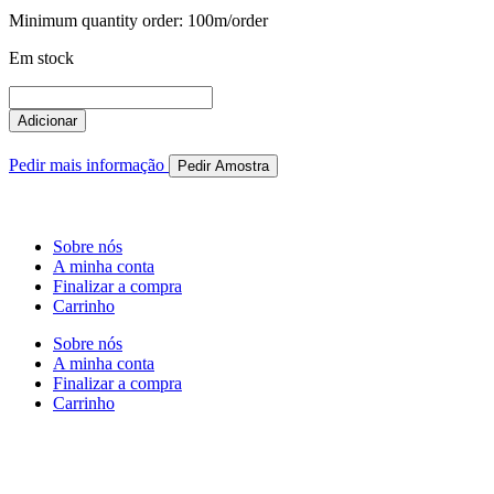
Minimum quantity order: 100m/order
Em stock
Quantidade
de
Adicionar
RIB.093.0345
Pedir mais informação
Pedir Amostra
Sobre nós
A minha conta
Finalizar a compra
Carrinho
Sobre nós
A minha conta
Finalizar a compra
Carrinho
Rua Antonio Carvalho, nº 2
Perelhal
4750-625 Barcelos