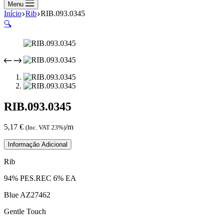
compras
Menu
Início
Rib
RIB.093.0345
🔍
RIB.093.0345
5,17
€
/m
(Inc. VAT 23%)
Informação Adicional
Rib
94% PES.REC 6% EA
Blue AZ27462
Gentle Touch