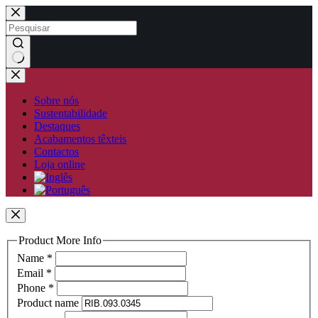
Pular
para
o
conteúdo
Sem
resultados
Sobre nós
Sustentabilidade
Destaques
Acabamentos têxteis
Contactos
Loja online
Product More Info
Name
*
Email
*
Phone
*
Product name