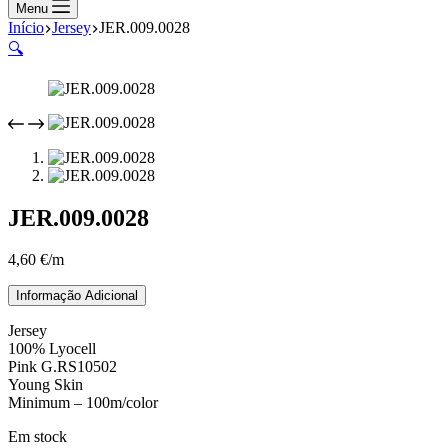
compras
Menu
Início
Jersey
JER.009.0028
🔍
JER.009.0028
4,60
€
/m
Informação Adicional
Jersey
100% Lyocell
Pink G.RS10502
Young Skin
Minimum – 100m/color
Em stock