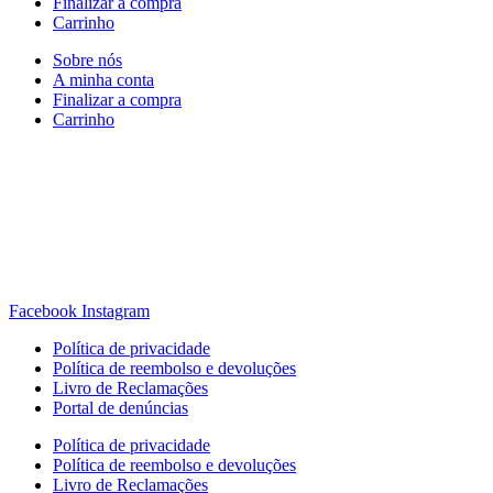
Finalizar a compra
Carrinho
Sobre nós
A minha conta
Finalizar a compra
Carrinho
Rua Antonio Carvalho, nº 2
Perelhal
4750-625 Barcelos
Portugal
+351 253 860 030
carvema@carvema.pt
Facebook
Instagram
Política de privacidade
Política de reembolso e devoluções
Livro de Reclamações
Portal de denúncias
Política de privacidade
Política de reembolso e devoluções
Livro de Reclamações