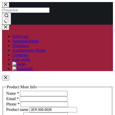
Pular
para
o
conteúdo
Sem
resultados
Sobre nós
Sustentabilidade
Destaques
Acabamentos têxteis
Contactos
Loja online
Product More Info
Name
*
Email
*
Phone
*
Product name