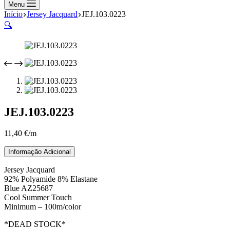
compras
Menu
Início
Jersey Jacquard
JEJ.103.0223
🔍
JEJ.103.0223
11,40
€
/m
Informação Adicional
Jersey Jacquard
92% Polyamide 8% Elastane
Blue AZ25687
Cool Summer Touch
Minimum – 100m/color
*DEAD STOCK*