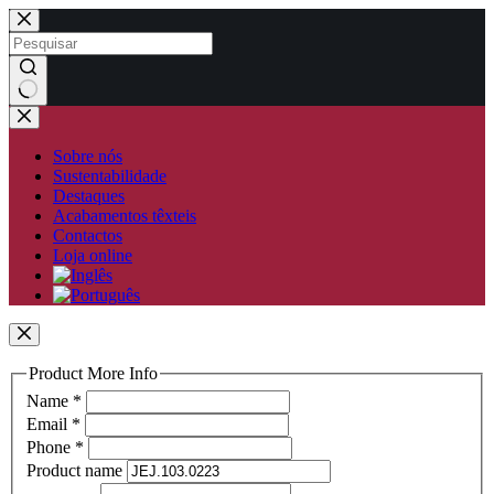
Pular
para
o
conteúdo
Sem
resultados
Sobre nós
Sustentabilidade
Destaques
Acabamentos têxteis
Contactos
Loja online
Product More Info
Name
*
Email
*
Phone
*
Product name