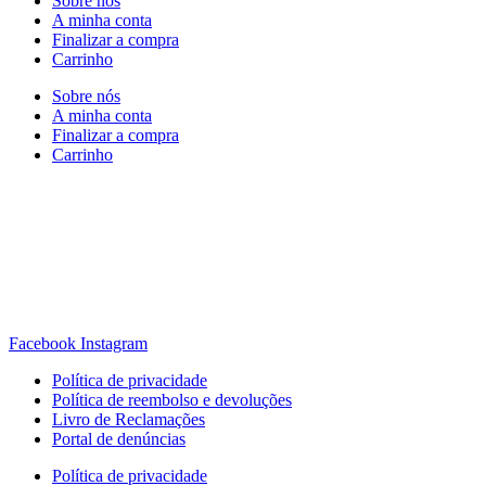
Sobre nós
A minha conta
Finalizar a compra
Carrinho
Sobre nós
A minha conta
Finalizar a compra
Carrinho
Rua Antonio Carvalho, nº 2
Perelhal
4750-625 Barcelos
Portugal
+351 253 860 030
carvema@carvema.pt
Facebook
Instagram
Política de privacidade
Política de reembolso e devoluções
Livro de Reclamações
Portal de denúncias
Política de privacidade