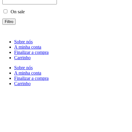
On sale
Filtro
Sobre nós
A minha conta
Finalizar a compra
Carrinho
Sobre nós
A minha conta
Finalizar a compra
Carrinho
Rua Antonio Carvalho, nº 2
Perelhal
4750-625 Barcelos
Portugal
+351 253 860 030
carvema@carvema.pt