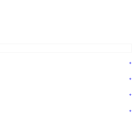
+
+
+
+