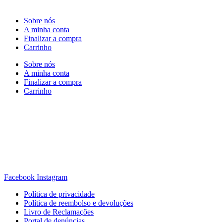
Sobre nós
A minha conta
Finalizar a compra
Carrinho
Sobre nós
A minha conta
Finalizar a compra
Carrinho
Rua Antonio Carvalho, nº 2
Perelhal
4750-625 Barcelos
Portugal
+351 253 860 030
carvema@carvema.pt
Facebook
Instagram
Política de privacidade
Política de reembolso e devoluções
Livro de Reclamações
Portal de denúncias