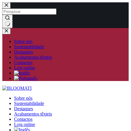
Pular
para
o
conteúdo
Sem
resultados
Sobre nós
Sustentabilidade
Destaques
Acabamentos têxteis
Contactos
Loja online
Sobre nós
Sustentabilidade
Destaques
Acabamentos têxteis
Contactos
Loja online