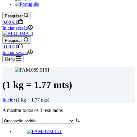
Pesquisar
Carrinho
0,00
€
0
de
Iniciar sessão
compras
Pesquisar
Carrinho
0,00
€
0
de
Iniciar sessão
compras
Menu
(1 kg = 1.77 mts)
Início
(1 kg = 1.77 mts)
A mostrar todos os 3 resultados