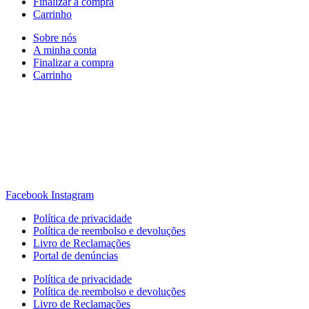
Finalizar a compra
Carrinho
Sobre nós
A minha conta
Finalizar a compra
Carrinho
Rua Antonio Carvalho, nº 2
Perelhal
4750-625 Barcelos
Portugal
+351 253 860 030
carvema@carvema.pt
Facebook
Instagram
Política de privacidade
Política de reembolso e devoluções
Livro de Reclamações
Portal de denúncias
Política de privacidade
Política de reembolso e devoluções
Livro de Reclamações