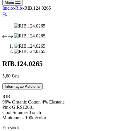
compras
Menu
Início
Rib
RIB.124.0265
🔍
RIB.124.0265
5,60
€
/m
Informação Adicional
RIB
96% Organic Cotton 4% Elastane
Pink G.RS12681
Cool Summer Touch
Minimum – 100m/color
Em stock