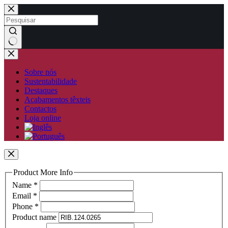
Pular
para
o
conteúdo
Sem
resultados
Sobre nós
Sustentabilidade
Destaques
Acabamentos têxteis
Contactos
Loja online
Product More Info
Name
*
Email
*
Phone
*
Product name