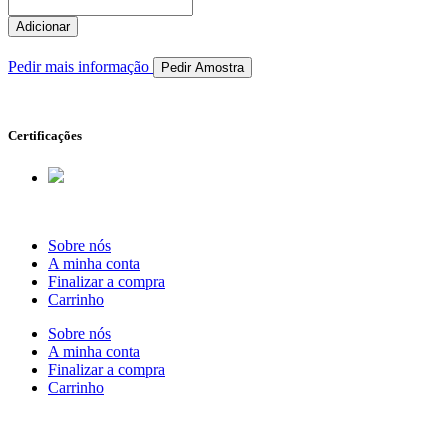
Quantidade
de
Adicionar
RIB.073.0170
Pedir mais informação
Pedir Amostra
Certificações
Sobre nós
A minha conta
Finalizar a compra
Carrinho
Sobre nós
A minha conta
Finalizar a compra
Carrinho
Rua Antonio Carvalho, nº 2
Perelhal