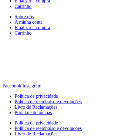
Finalizar a compra
Carrinho
Sobre nós
A minha conta
Finalizar a compra
Carrinho
Rua Antonio Carvalho, nº 2
Perelhal
4750-625 Barcelos
Portugal
+351 253 860 030
carvema@carvema.pt
Facebook
Instagram
Política de privacidade
Política de reembolso e devoluções
Livro de Reclamações
Portal de denúncias
Política de privacidade
Política de reembolso e devoluções
Livro de Reclamações