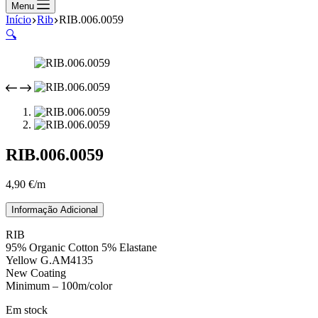
compras
Menu
Início
Rib
RIB.006.0059
🔍
RIB.006.0059
4,90
€
/m
Informação Adicional
RIB
95% Organic Cotton 5% Elastane
Yellow G.AM4135
New Coating
Minimum – 100m/color
Em stock