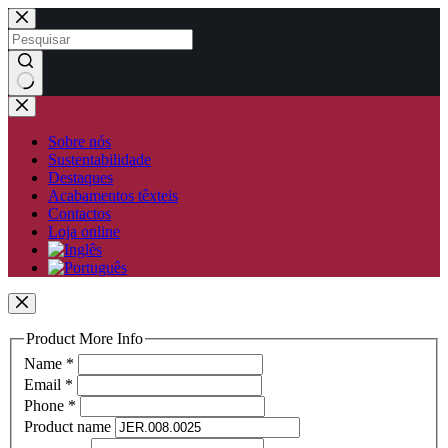
Pular
para
o
conteúdo
Sem
resultados
Sobre nós
Sustentabilidade
Destaques
Acabamentos têxteis
Contactos
Loja online
Product More Info
Name
*
Email
*
Phone
*
Product name