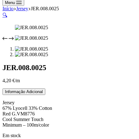
compras
Menu
Início
Jersey
JER.008.0025
🔍
JER.008.0025
4,20
€
/m
Informação Adicional
Jersey
67% Lyocell 33% Cotton
Red G.VM8776
Cool Summer Touch
Minimum – 100m/color
Em stock