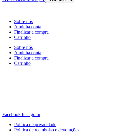
Sobre nós
A minha conta
Finalizar a compra
Carrinho
Sobre nós
A minha conta
Finalizar a compra
Carrinho
Rua Antonio Carvalho, nº 2
Perelhal
4750-625 Barcelos
Portugal
+351 253 860 030
carvema@carvema.pt
Facebook
Instagram
Política de privacidade
Política de reembolso e devoluções