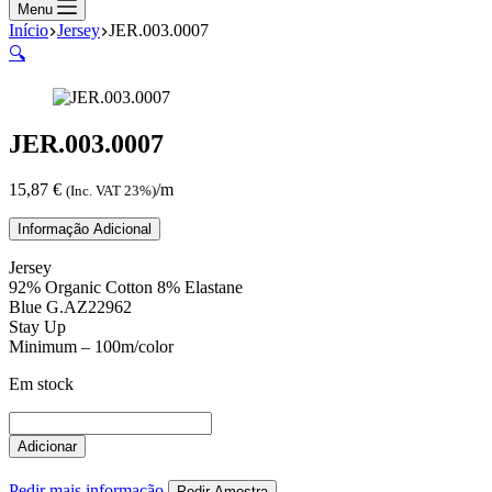
compras
Menu
Início
Jersey
JER.003.0007
🔍
JER.003.0007
15,87
€
/m
(Inc. VAT 23%)
Informação Adicional
Jersey
92% Organic Cotton 8% Elastane
Blue G.AZ22962
Stay Up
Minimum – 100m/color
Em stock
Quantidade
de
Adicionar
JER.003.0007
Pedir mais informação
Pedir Amostra