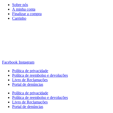
Sobre nós
A minha conta
Finalizar a compra
Carrinho
Rua Antonio Carvalho, nº 2
Perelhal
4750-625 Barcelos
Portugal
+351 253 860 030
carvema@carvema.pt
Facebook
Instagram
Política de privacidade
Política de reembolso e devoluções
Livro de Reclamações
Portal de denúncias
Política de privacidade
Política de reembolso e devoluções
Livro de Reclamações
Portal de denúncias