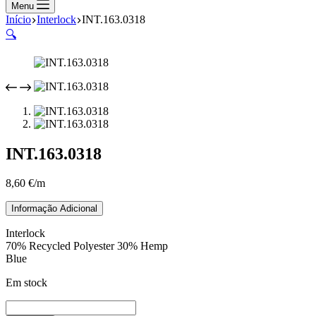
compras
Menu
Início
Interlock
INT.163.0318
🔍
INT.163.0318
8,60
€
/m
Informação Adicional
Interlock
70% Recycled Polyester 30% Hemp
Blue
Em stock
Quantidade