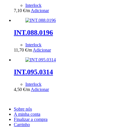
Interlock
7,10
€
/m
Adicionar
INT.088.0196
Interlock
11,70
€
/m
Adicionar
INT.095.0314
Interlock
4,50
€
/m
Adicionar
Sobre nós
A minha conta
Finalizar a compra
Carrinho