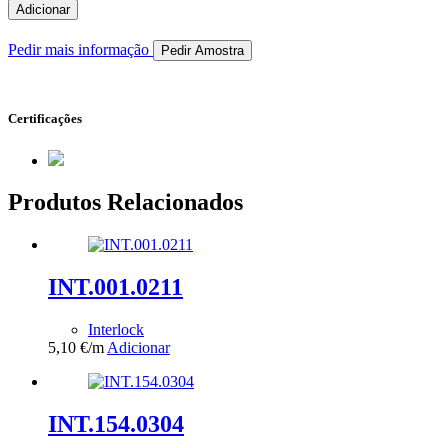
de
Adicionar
INT.163.0318
Pedir mais informação
Pedir Amostra
Certificações
Produtos Relacionados
INT.001.0211
Interlock
5,10
€
/m
Adicionar
INT.154.0304